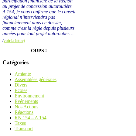
participation financière de la Région
au projet de concession autoroutière
A 154, je vous confirme que le conseil
régional n’interviendra pas
financièrement dans ce dossier,
comme c’est la règle depuis plusieurs
années pour tout projet autoroutier…
(
voir la lettre)
OUPS !
Catégories
Amiante
Assemblées générales
Divers
Ecoles
Environnement
Evénements
Nos Actions
Réactions
RN 154 – A 154
Taxes
Transport