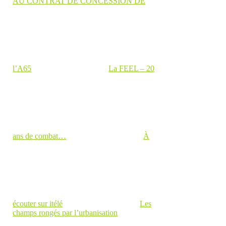
AU CONTRAT DE CONCESSION DE
l’A65
La FEEL – 20
ans de combat…
À
écouter sur itélé
Les
champs rongés par l’urbanisation