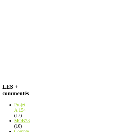
LES +
commentés
Projet
A 154
(17)
MOB28
(10)
Compte