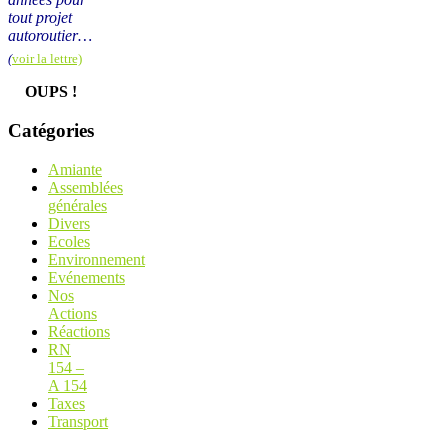
tout projet
autoroutier…
(
voir la lettre)
OUPS !
Catégories
Amiante
Assemblées
générales
Divers
Ecoles
Environnement
Evénements
Nos
Actions
Réactions
RN
154 –
A 154
Taxes
Transport