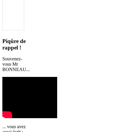
Piqûre de
rappel !
Souvenez-
vous Mr
BONNEAU...
... vous avez
aussi écrit :