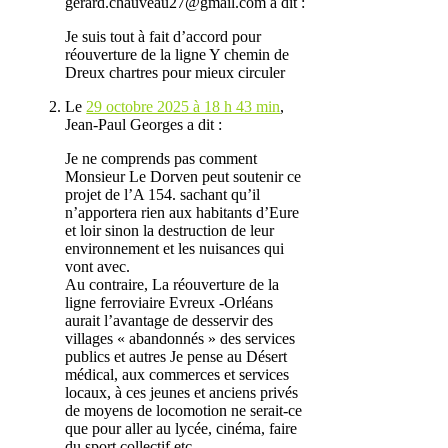
gerard.chauveau27@gmail.com
a dit :
Je suis tout à fait d’accord pour
réouverture de la ligne Y chemin de
Dreux chartres pour mieux circuler
Le
29 octobre 2025 à 18 h 43 min
,
Jean-Paul Georges
a dit :
Je ne comprends pas comment
Monsieur Le Dorven peut soutenir ce
projet de l’A 154. sachant qu’il
n’apportera rien aux habitants d’Eure
et loir sinon la destruction de leur
environnement et les nuisances qui
vont avec.
Au contraire, La réouverture de la
ligne ferroviaire Evreux -Orléans
aurait l’avantage de desservir des
villages « abandonnés » des services
publics et autres Je pense au Désert
médical, aux commerces et services
locaux, à ces jeunes et anciens privés
de moyens de locomotion ne serait-ce
que pour aller au lycée, cinéma, faire
du sport collectif etc.