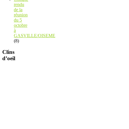
rendu
de la
réunion
du 5
octobre
à
GASVILLE/OISEME
(8)
Clins
d’oeil