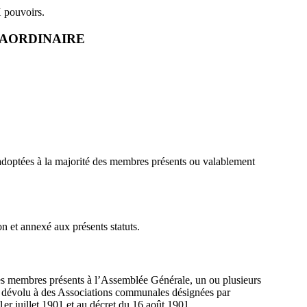
X pouvoirs.
TRAORDINAIRE
adoptées à la majorité des membres présents ou valablement
on et annexé aux présents statuts.
des membres présents à l’Assemblée Générale, un ou plusieurs
 est dévolu à des Associations communales désignées par
er juillet 1901 et au décret du 16 août 1901.