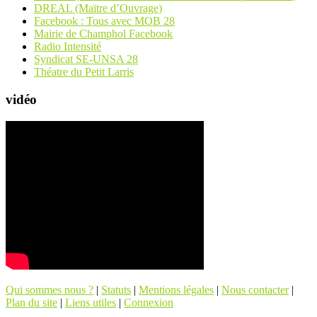
DREAL (Maïtre d’Ouvrage)
Facebook : Tous avec MOB 28
Mairie de Champhol Facebook
Radio Intensité
Syndicat SE-UNSA 28
Théatre du Petit Larris
vidéo
Qui sommes nous ?
|
Statuts
|
Mentions légales
|
Nous contacter
|
Plan du site
|
Liens utiles
|
Connexion