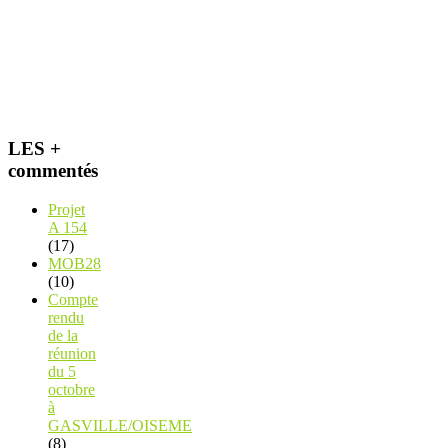
LES +
commentés
Projet
A 154
(17)
MOB28
(10)
Compte
rendu
de la
réunion
du 5
octobre
à
GASVILLE/OISEME
(8)