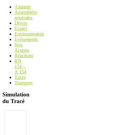
Amiante
Assemblées
générales
Divers
Ecoles
Environnement
Evénements
Nos
Actions
Réactions
RN
154 –
A 154
Taxes
Transport
Simulation
du Tracé