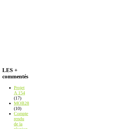
LES +
commentés
Projet
A 154
(17)
MOB28
(10)
Compte
rendu
de la