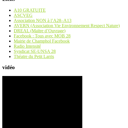
A10 GRATUITE
ASCVEG
Association NON à l’A28–A13
AVERN (Association Vie Environnement Respect Nature)
DREAL (Maïtre d’Ouvrage)
Facebook : Tous avec MOB 28
Mairie de Champhol Facebook
Radio Intensité
Syndicat SE-UNSA 28
Théatre du Petit Larris
vidéo