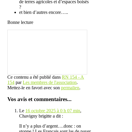
de terres agricoles et d’espaces boisés
?
et bien d’autres encore…..
Bonne lecture
Ce contenu a été publié dans
RN 154 - A
154
par
Les membres de l'association
.
Mettez-le en favori avec son
permalien
.
Vos avis et commentaires...
Le
16 octobre 2025 à 0 h 07 min
,
Chavigny brigitte
a dit :
Il n’y a plus d’argent….donc : on
stoppe ! Les Français sont las de payer