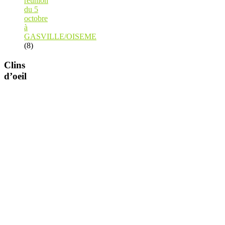
réunion
du 5
octobre
à
GASVILLE/OISEME
(8)
Clins
d’oeil