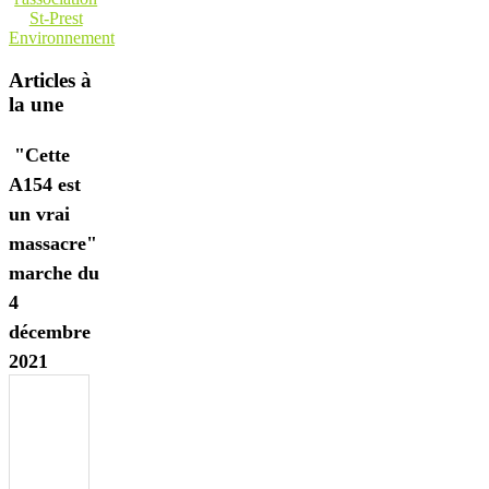
St-Prest
Environnement
Articles à
la une
"Cette
A154 est
un vrai
massacre"
marche du
4
décembre
2021