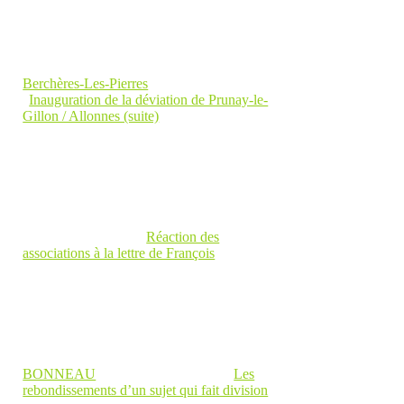
Berchères-Les-Pierres
Inauguration de la déviation de Prunay-le-
Gillon / Allonnes (suite)
Réaction des
associations à la lettre de François
BONNEAU
Les
rebondissements d’un sujet qui fait division