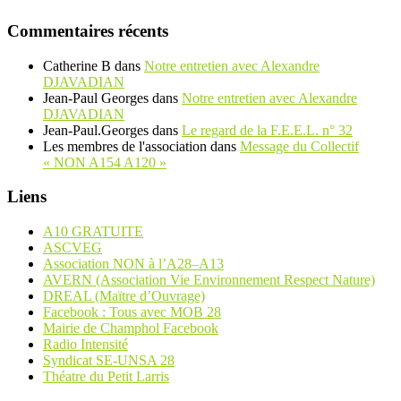
Commentaires récents
Catherine B
dans
Notre entretien avec Alexandre
DJAVADIAN
Jean-Paul Georges
dans
Notre entretien avec Alexandre
DJAVADIAN
Jean-Paul.Georges
dans
Le regard de la F.E.E.L. n° 32
Les membres de l'association
dans
Message du Collectif
« NON A154 A120 »
Liens
A10 GRATUITE
ASCVEG
Association NON à l’A28–A13
AVERN (Association Vie Environnement Respect Nature)
DREAL (Maïtre d’Ouvrage)
Facebook : Tous avec MOB 28
Mairie de Champhol Facebook
Radio Intensité
Syndicat SE-UNSA 28
Théatre du Petit Larris