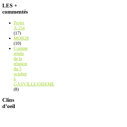
LES +
commentés
Projet
A 154
(17)
MOB28
(10)
Compte
rendu
de la
réunion
du 5
octobre
à
GASVILLE/OISEME
(8)
Clins
d’oeil