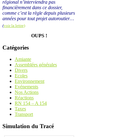
régional n’interviendra pas
financièrement dans ce dossier,
comme c’est la règle depuis plusieurs
années pour tout projet autoroutier…
(
voir la lettre)
OUPS !
Catégories
Amiante
Assemblées générales
Divers
Ecoles
Environnement
Evénements
Nos Actions
Réactions
RN 154 – A 154
Taxes
Transport
Simulation du Tracé