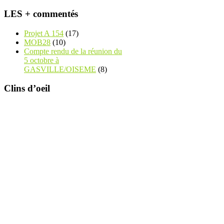
LES + commentés
Projet A 154
(17)
MOB28
(10)
Compte rendu de la réunion du
5 octobre à
GASVILLE/OISEME
(8)
Clins d’oeil