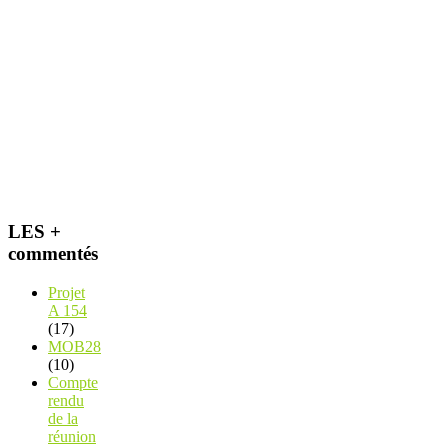
LES +
commentés
Projet
A 154
(17)
MOB28
(10)
Compte
rendu
de la
réunion