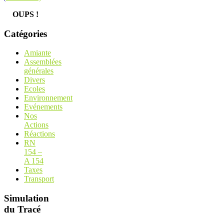
OUPS !
Catégories
Amiante
Assemblées
générales
Divers
Ecoles
Environnement
Evénements
Nos
Actions
Réactions
RN
154 –
A 154
Taxes
Transport
Simulation
du Tracé