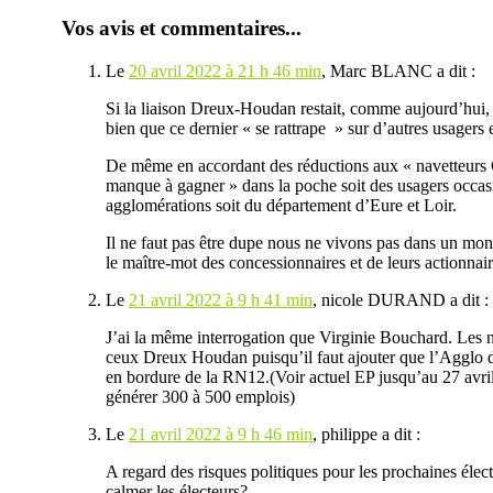
Vos avis et commentaires...
Le
20 avril 2022 à 21 h 46 min
,
Marc BLANC
a dit :
Si la liaison Dreux-Houdan restait, comme aujourd’hui, g
bien que ce dernier « se rattrape » sur d’autres usagers et
De même en accordant des réductions aux « navetteurs C
manque à gagner » dans la poche soit des usagers occasi
agglomérations soit du département d’Eure et Loir.
Il ne faut pas être dupe nous ne vivons pas dans un mon
le maître-mot des concessionnaires et de leurs actionnair
Le
21 avril 2022 à 9 h 41 min
,
nicole DURAND
a dit :
J’ai la même interrogation que Virginie Bouchard. Les n
ceux Dreux Houdan puisqu’il faut ajouter que l’Agglo
en bordure de la RN12.(Voir actuel EP jusqu’au 27 avril 
générer 300 à 500 emplois)
Le
21 avril 2022 à 9 h 46 min
,
philippe
a dit :
A regard des risques politiques pour les prochaines électi
calmer les électeurs?