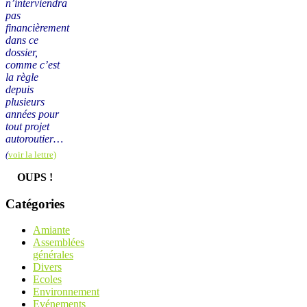
n’interviendra
pas
financièrement
dans ce
dossier,
comme c’est
la règle
depuis
plusieurs
années pour
tout projet
autoroutier…
(
voir la lettre)
OUPS !
Catégories
Amiante
Assemblées
générales
Divers
Ecoles
Environnement
Evénements