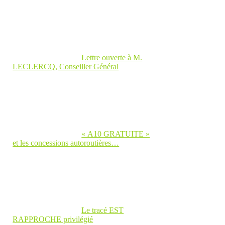
Lettre ouverte à M.
LECLERCQ, Conseiller Général
« A10 GRATUITE »
et les concessions autoroutières…
Le tracé EST
RAPPROCHE privilégié