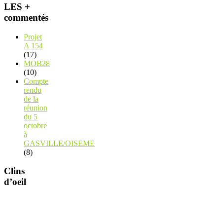
LES +
commentés
Projet
A 154
(17)
MOB28
(10)
Compte
rendu
de la
réunion
du 5
octobre
à
GASVILLE/OISEME
(8)
Clins
d’oeil