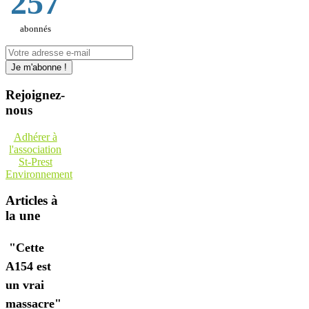
257
abonnés
Rejoignez-
nous
Adhérer à
l'association
St-Prest
Environnement
Articles à
la une
"Cette
A154 est
un vrai
massacre"