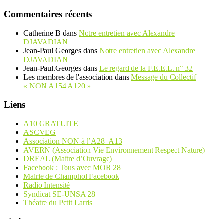
Commentaires récents
Catherine B
dans
Notre entretien avec Alexandre
DJAVADIAN
Jean-Paul Georges
dans
Notre entretien avec Alexandre
DJAVADIAN
Jean-Paul.Georges
dans
Le regard de la F.E.E.L. n° 32
Les membres de l'association
dans
Message du Collectif
« NON A154 A120 »
Liens
A10 GRATUITE
ASCVEG
Association NON à l’A28–A13
AVERN (Association Vie Environnement Respect Nature)
DREAL (Maïtre d’Ouvrage)
Facebook : Tous avec MOB 28
Mairie de Champhol Facebook
Radio Intensité
Syndicat SE-UNSA 28
Théatre du Petit Larris