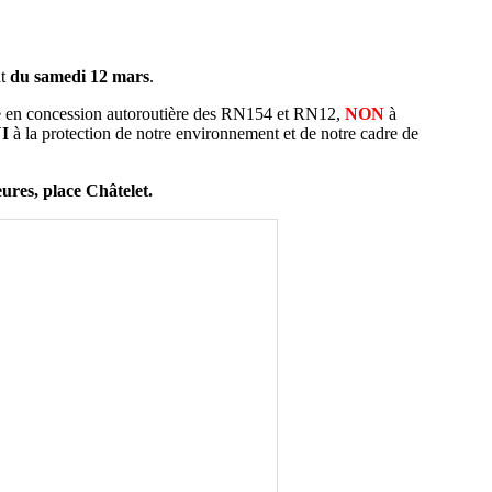
at
du samedi 12 mars
.
e en concession autoroutière des RN154 et RN12,
NON
à
UI
à la protection de notre environnement et de notre cadre de
res, place Châtelet.