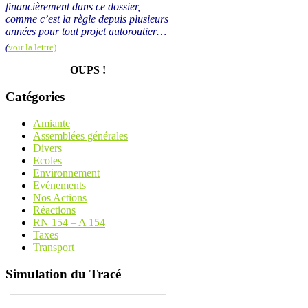
financièrement dans ce dossier,
comme c’est la règle depuis plusieurs
années pour tout projet autoroutier…
(
voir la lettre)
OUPS !
Catégories
Amiante
Assemblées générales
Divers
Ecoles
Environnement
Evénements
Nos Actions
Réactions
RN 154 – A 154
Taxes
Transport
Simulation du Tracé