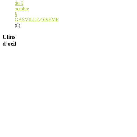
du 5
octobre
à
GASVILLE/OISEME
(8)
Clins
d’oeil