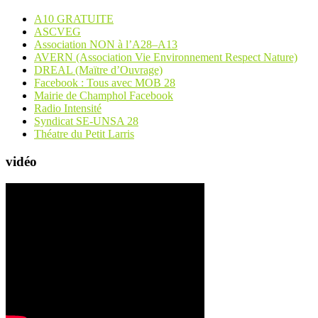
A10 GRATUITE
ASCVEG
Association NON à l’A28–A13
AVERN (Association Vie Environnement Respect Nature)
DREAL (Maïtre d’Ouvrage)
Facebook : Tous avec MOB 28
Mairie de Champhol Facebook
Radio Intensité
Syndicat SE-UNSA 28
Théatre du Petit Larris
vidéo