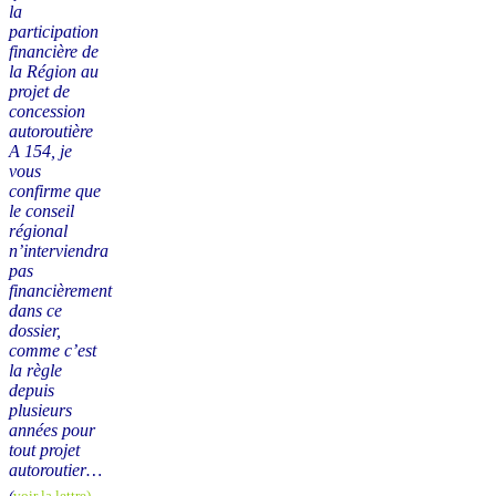
la
participation
financière de
la Région au
projet de
concession
autoroutière
A 154, je
vous
confirme que
le conseil
régional
n’interviendra
pas
financièrement
dans ce
dossier,
comme c’est
la règle
depuis
plusieurs
années pour
tout projet
autoroutier…
(
voir la lettre)