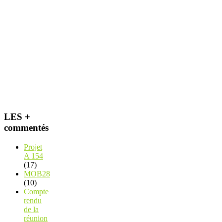
LES +
commentés
Projet
A 154
(17)
MOB28
(10)
Compte
rendu
de la
réunion