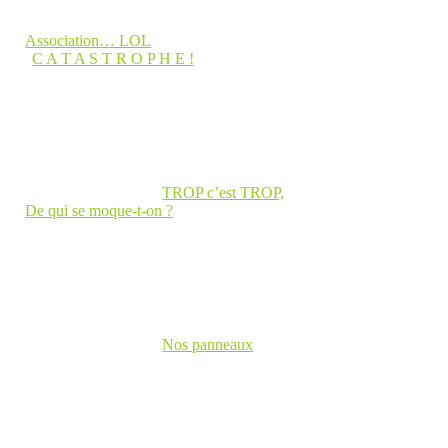
Association… LOL
C A T A S T R O P H E !
TROP c’est TROP,
De qui se moque-t-on ?
Nos panneaux