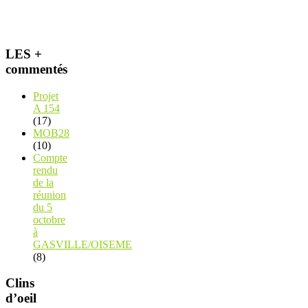
LES +
commentés
Projet
A 154
(17)
MOB28
(10)
Compte
rendu
de la
réunion
du 5
octobre
à
GASVILLE/OISEME
(8)
Clins
d’oeil