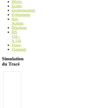
Divers
Ecoles
Environnement
Evénements
Nos
Actions
Réactions
RN
154 –
A 154
Taxes
Transport
Simulation
du Tracé