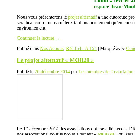
espace Jean-Mo
Nous vous présenterons le
projet alternatif
à une autoroute prop
sera beaucoup moins coûteux tant financièrement qu’en consomm
environnement.
Continuer la lecture
→
Publié dans
Nos Actions
,
RN 154 - A 154
|
Marqué avec
Conc
Le projet alternatif « MOB28 »
Publié le
20 décembre 2014
par
Les membres de l'association
Le 17 décembre 2014, les associations ont travaillé avec la D
nos associations, pour le projet alternatif «
MOB28
» qui sera 