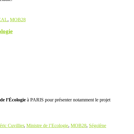
EAL
,
MOB28
logie
de l’Écologie
à PARIS pour présenter notamment le projet
éric Cuvillier
,
Ministre de l’Ecologie
,
MOB28
,
Ségolène