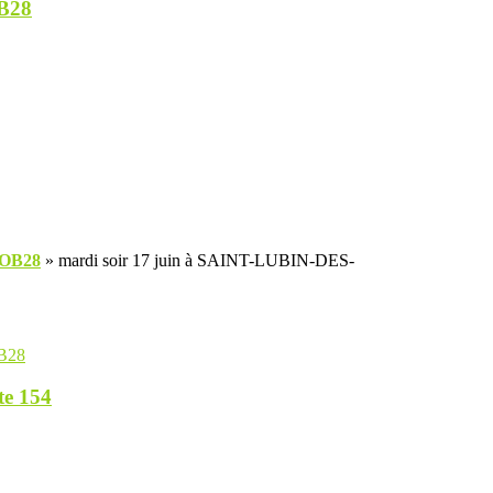
OB28
OB28
» mardi soir 17 juin à SAINT-LUBIN-DES-
B28
te 154