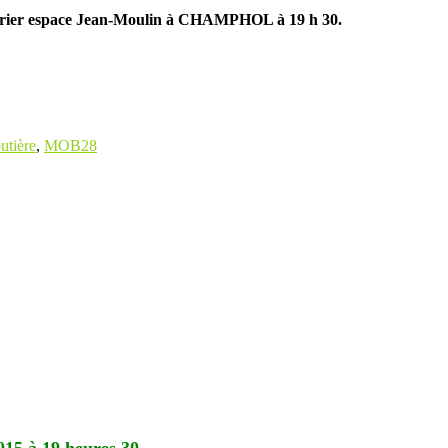
vrier espace Jean-Moulin à CHAMPHOL à 19 h 30.
utière
,
MOB28
015 à 19 heures 30,